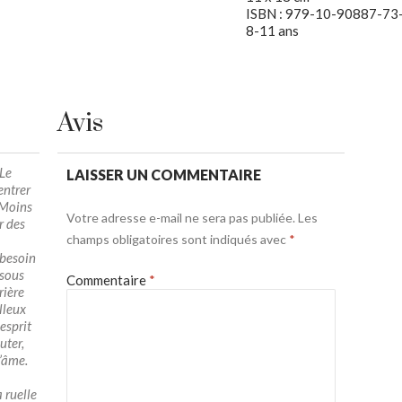
ISBN : 979-10-90887-73
8-11 ans
Avis
 Le
LAISSER UN COMMENTAIRE
entrer
 Moins
Votre adresse e-mail ne sera pas publiée.
Les
er des
champs obligatoires sont indiqués avec
*
 besoin
 sous
Commentaire
*
rière
lleux
esprit
uter,
l’âme.
a ruelle