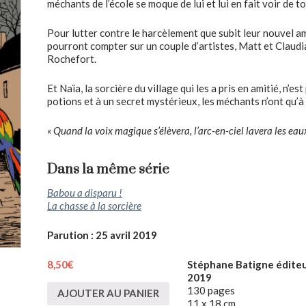
méchants de l’école se moque de lui et lui en fait voir de t
Pour lutter contre le harcèlement que subit leur nouvel ami
pourront compter sur un couple d’artistes, Matt et Claudia,
Rochefort.
Et Naïa, la sorcière du village qui les a pris en amitié, n’est
potions et à un secret mystérieux, les méchants n’ont qu’à b
« Quand la voix magique s’élèvera, l’arc-en-ciel lavera les eaux
Dans la même série
Babou a disparu !
La chasse à la sorcière
Parution : 25 avril 2019
8,50
€
Stéphane Batigne éditeu
2019
130 pages
AJOUTER AU PANIER
11 x 18 cm