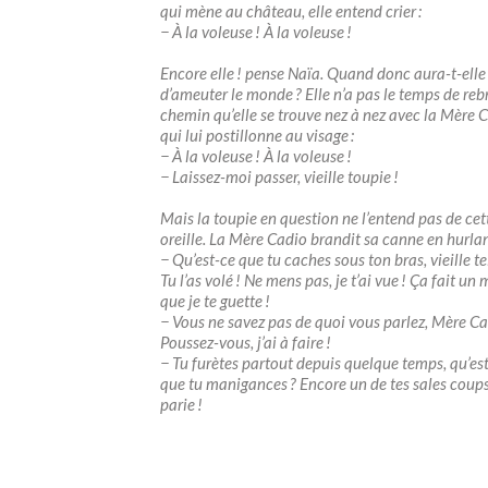
qui mène au château, elle entend crier :
− À la voleuse ! À la voleuse !
Encore elle ! pense Naïa. Quand donc ­aura-t-elle 
d’ameuter le monde ? Elle n’a pas le temps de reb
chemin qu’elle se trouve nez à nez avec la Mère 
qui lui postillonne au visage :
− À la voleuse ! À la voleuse !
− Laissez-moi passer, vieille toupie !
Mais la toupie en question ne l’entend pas de cet
oreille. La Mère Cadio brandit sa canne en hurlan
− Qu’est-ce que tu caches sous ton bras, vieille te
Tu l’as volé ! Ne mens pas, je t’ai vue ! Ça fait u
que je te guette !
− Vous ne savez pas de quoi vous parlez, Mère Ca
Poussez-vous, j’ai à faire !
− Tu furètes partout depuis quelque temps, qu’es
que tu manigances ? ­Encore un de tes sales coups
parie !