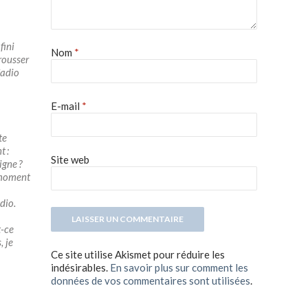
fini
Nom
*
rousser
Cadio
E-mail
*
te
t :
Site web
igne ?
n moment
dio.
t-ce
, je
Ce site utilise Akismet pour réduire les
indésirables.
En savoir plus sur comment les
données de vos commentaires sont utilisées
.