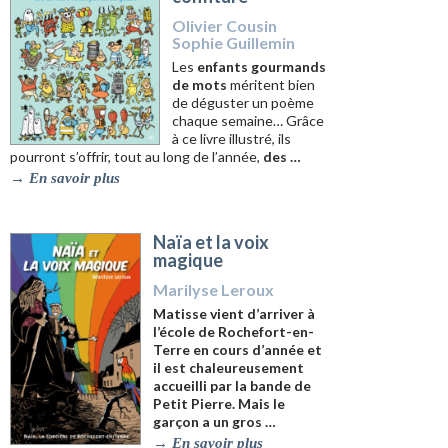
Olivier Cousin
Sophie Guillemin
Les
enfants gourmands
de mots
méritent bien
de déguster un poème
chaque semaine… Grâce
à ce livre illustré, ils
pourront s’offrir, tout au long de l’année,
des …
→
En savoir plus
Naïa et la voix
magique
Marilyse Leroux
Matisse vient d’arriver à
l’école de Rochefort-en-
Terre en cours d’année et
il est chaleureusement
accueilli par la bande de
Petit Pierre. Mais le
garçon a un gros …
→
En savoir plus