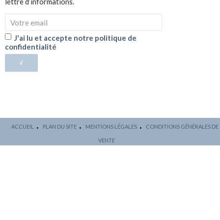
lettre d’informations.
J'ai lu et accepte notre politique de
confidentialité
√
ACCUEIL
PLAN DU SITE
MENTIONS LÉGALES
CONDITIONS GÉNÉRALES DE
VENTE