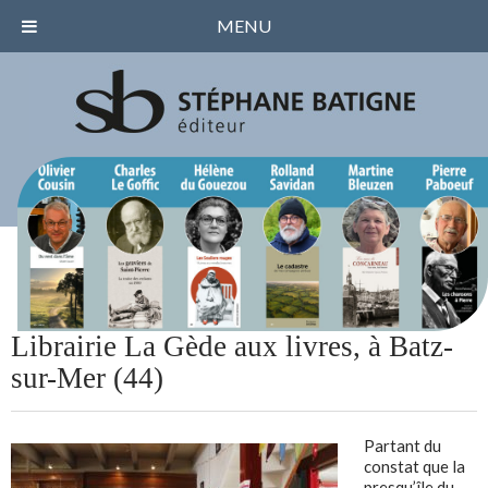
MENU
Librairie La Gède aux livres, à Batz-
sur-Mer (44)
Partant du
constat que la
presqu’île du