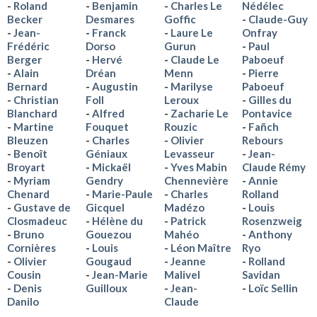
Roland
Benjamin
Charles Le
Nédélec
Becker
Desmares
Goffic
Claude-Guy
Jean-
Franck
Laure Le
Onfray
Frédéric
Dorso
Gurun
Paul
Berger
Hervé
Claude Le
Paboeuf
Alain
Dréan
Menn
Pierre
Bernard
Augustin
Marilyse
Paboeuf
Christian
Foll
Leroux
Gilles du
Blanchard
Alfred
Zacharie Le
Pontavice
Martine
Fouquet
Rouzic
Fañch
Bleuzen
Charles
Olivier
Rebours
Benoît
Géniaux
Levasseur
Jean-
Broyart
Mickaël
Yves Mabin
Claude Rémy
Myriam
Gendry
Chennevière
Annie
Chenard
Marie-Paule
Charles
Rolland
Gustave de
Gicquel
Madézo
Louis
Closmadeuc
Hélène du
Patrick
Rosenzweig
Bruno
Gouezou
Mahéo
Anthony
Cornières
Louis
Léon Maître
Ryo
Olivier
Gougaud
Jeanne
Rolland
Cousin
Jean-Marie
Malivel
Savidan
Denis
Guilloux
Jean-
Loïc Sellin
Danilo
Claude