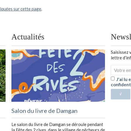
diquées sur cette page
.
Actualités
Newsl
Saisissez 
lettre d’i
J'ai lu
confident
√
Salon du livre de Damgan
Le salon du livre de Damgan se déroule pendant
la Fête des 2 rives, dans le village de pêcheurs de