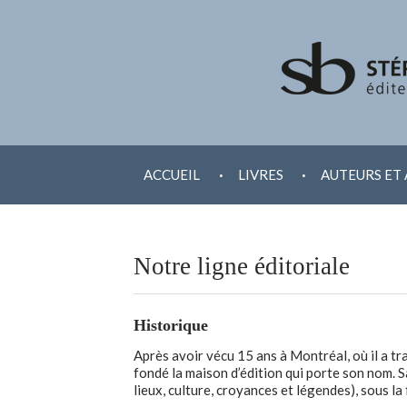
ALLER
.
.
AU
ACCUEIL
LIVRES
AUTEURS ET 
CONTENU
Notre ligne éditoriale
Historique
Après avoir vécu 15 ans à Montréal, où il a t
fondé la maison d’édition qui porte son nom. Sa
lieux, culture, croyances et légendes), sous l