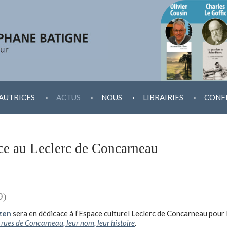
.
.
.
.
AUTRICES
ACTUS
NOUS
LIBRAIRIES
CONF
ce au Leclerc de Concarneau
9)
zen
sera en dédicace à l’Espace culturel Leclerc de Concarneau pour le 
 rues de Concarneau, leur nom, leur histoire
.