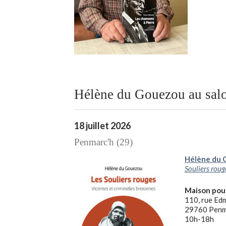
Hélène du Gouezou au salo
18 juillet 2026
Penmarc'h (29)
Hélène du
Souliers roug
Maison pou
110, rue Ed
29760 Penm
10h-18h