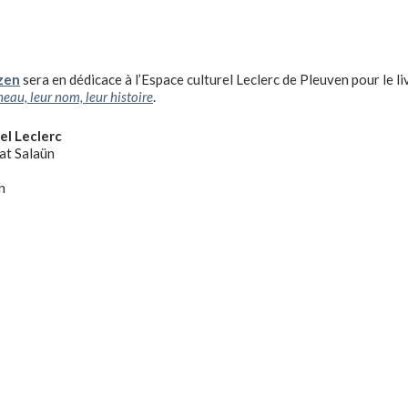
zen
sera en dédicace à l’Espace culturel Leclerc de Pleuven pour le liv
eau, leur nom, leur histoire
.
el Leclerc
at Salaün
n