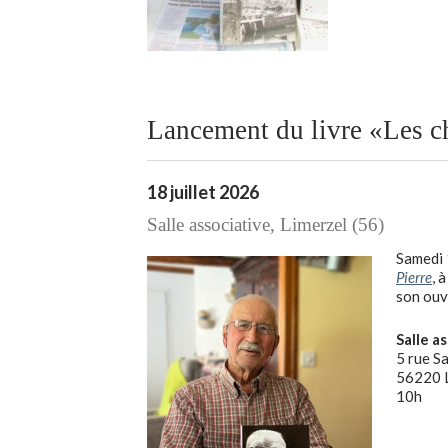
Lancement du livre «Les ch
18 juillet 2026
Salle associative, Limerzel (56)
Samedi 1
Pierre
, 
son ouv
Salle a
5 rue Sa
56220 L
10h