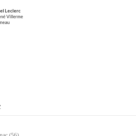
el Leclerc
ené Villerme
neau
c
rnac (56)