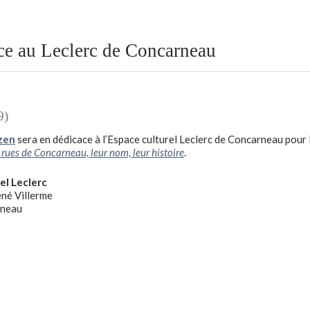
ce au Leclerc de Concarneau
9)
zen
sera en dédicace à l’Espace culturel Leclerc de Concarneau pour le 
 rues de Concarneau, leur nom, leur histoire
.
el Leclerc
ené Villerme
neau