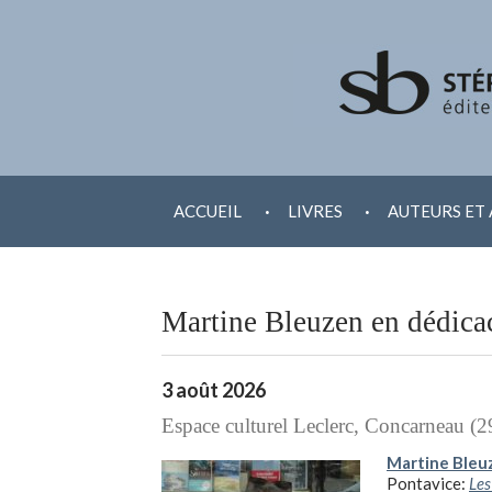
ALLER
.
.
AU
ACCUEIL
LIVRES
AUTEURS ET 
CONTENU
Martine Bleuzen en dédica
3 août 2026
Espace culturel Leclerc, Concarneau (2
Martine Bleu
Pontavice:
Les