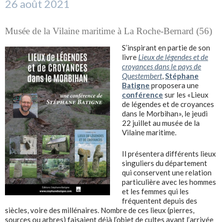
26 août 2021
Musée de la Vilaine maritime à La Roche-Bernard (56)
S’inspirant en partie de son
livre
Lieux de légendes et de
croyances dans le pays de
Questembert
,
Stéphane
Batigne
proposera une
conférence
sur les «Lieux
de légendes et de croyances
dans le Morbihan», le jeudi
22 juillet au musée de la
Vilaine maritime.
Il présentera différents lieux
singuliers du département
qui conservent une relation
particulière avec les hommes
et les femmes qui les
fréquentent depuis des
siècles, voire des millénaires. Nombre de ces lieux (pierres,
sources ou arbres) faisaient déjà l’objet de cultes avant l’arrivée