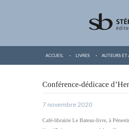
ALLER
.
.
AU
ACCUEIL
LIVRES
AUTEURS ET 
CONTENU
Conférence-dédicace d’Her
7 novembre 2020
Café-librairie Le Bateau-livre, à Pénesti