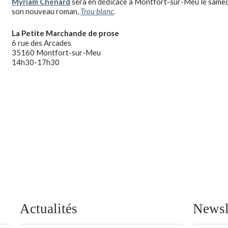
Myriam Chenard
sera en dédicace à Montfort-sur-Meu le samed
son nouveau roman,
Trou blanc
.
La Petite Marchande de prose
6 rue des Arcades
35160 Montfort-sur-Meu
14h30-17h30
Actualités
Newsl