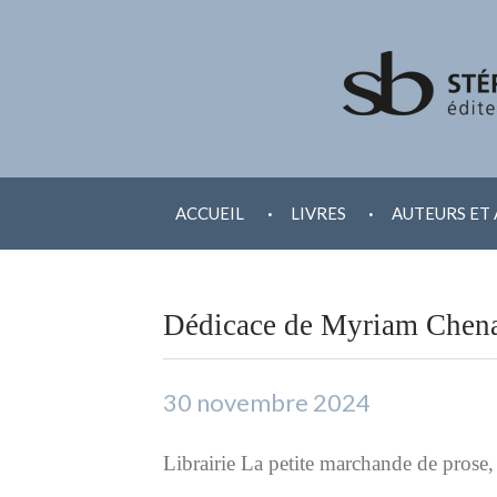
ALLER
.
.
AU
ACCUEIL
LIVRES
AUTEURS ET 
CONTENU
Dédicace de Myriam Chena
30 novembre 2024
Librairie La petite marchande de prose