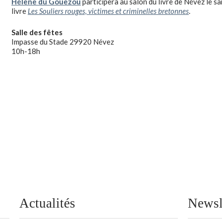
Hélène du Gouezou
participera au salon du livre de Névez le s
livre
Les Souliers rouges, victimes et criminelles bretonnes
.
Salle des fêtes
Impasse du Stade 29920 Névez
10h-18h
Actualités
Newsl