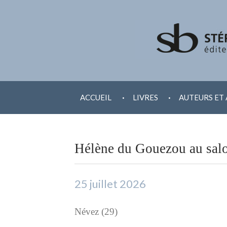
ALLER
.
.
AU
ACCUEIL
LIVRES
AUTEURS ET 
CONTENU
Hélène du Gouezou au salo
25 juillet 2026
Névez (29)