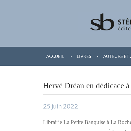
ALLER
.
.
AU
ACCUEIL
LIVRES
AUTEURS ET 
CONTENU
Hervé Dréan en dédicace 
25 juin 2022
Librairie La Petite Banquise à La Roch