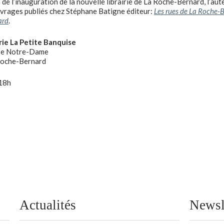
n de l’inauguration de la nouvelle librairie de La Roche-Bernard, l’au
vrages publiés chez Stéphane Batigne éditeur:
Les rues de La Roche-
ard
.
rie La Petite Banquise
se Notre-Dame
oche-Bernard
 18h
Actualités
Newsl