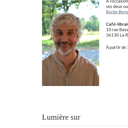
À l’occasio
ses deux ou
Roche-Bern
Café-librai
10 rue Bas
56130 La R
À partir de
Lumière sur