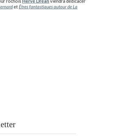
teur rochois
Hervé Dréan
viendra dédicacer
Bernard
et
Êtres fantastiques autour de La
etter