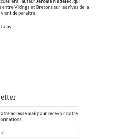
cueillera l’auteur
Jérôme Nédélec
, qui
entre Vikings et Bretons sur les rives de la
i vient de paraître.
-Dolay
etter
votre adresse mail pour recevoir notre
nformations.