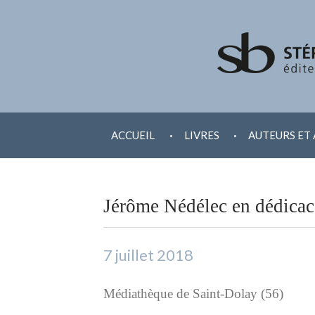
ALLER
.
.
AU
ACCUEIL
LIVRES
AUTEURS ET 
CONTENU
Jérôme Nédélec en dédicac
7 juillet 2018
Médiathèque de Saint-Dolay (56)