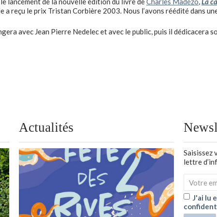
a le lancement de la nouvelle édition du livre de
Charles Madézo
,
La ca
 a reçu le prix Tristan Corbière 2003. Nous l’avons réédité dans une
ra avec Jean Pierre Nedelec et avec le public, puis il dédicacera so
Actualités
Newsl
Saisissez 
lettre d’i
J'ai lu
confident