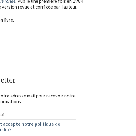
le ronde
. Publié une première fois en 1984,
 version revue et corrigée par l’auteur.
n livre.
etter
votre adresse mail pour recevoir notre
nformations.
 et accepte notre politique de
ialité