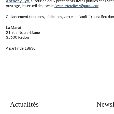
Anthony Ryo
, auteur de deux précédents livres publiés chez St
ouvrage, le recueil de poésie
Les tourterelles s’éparpillent
.
Ce lancement (lectures, dédicaces, verre de l’amitié) aura lieu d
La Maraï
21, rue Notre-Dame
35600 Redon
À partir de 18h30
Actualités
Newsl