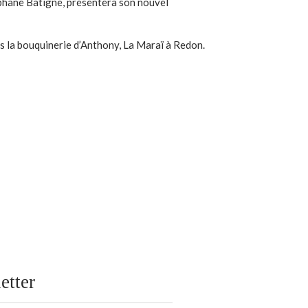
éphane Batigne, présentera son nouvel
ans la bouquinerie d’Anthony, La Maraï à Redon.
etter