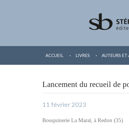
ALLER
.
.
AU
ACCUEIL
LIVRES
AUTEURS ET 
CONTENU
Lancement du recueil de po
11 février 2023
Bouquinerie La Maraï, à Redon (35)