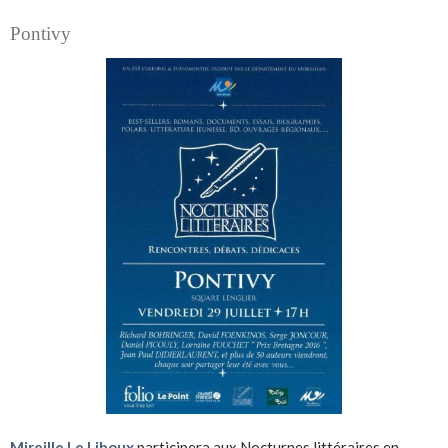
Pontivy
Mireille Le Liboux
participera aux Nocturnes littéraires en