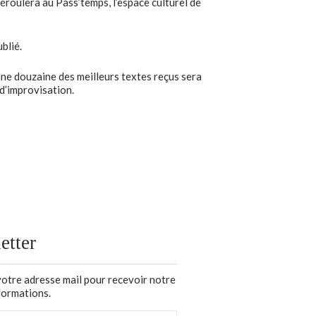
roulera au Pass’temps, l’espace culturel de
blié.
une douzaine des meilleurs textes reçus sera
 d’improvisation.
etter
votre adresse mail pour recevoir notre
nformations.