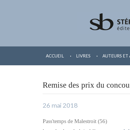
ALLER
.
.
AU
ACCUEIL
LIVRES
AUTEURS ET 
CONTENU
Remise des prix du concour
26 mai 2018
Pass'temps de Malestroit (56)