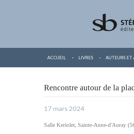
ALLER
.
.
AU
ACCUEIL
LIVRES
AUTEURS ET 
CONTENU
Rencontre autour de la pl
17 mars 2024
Salle Keriolet, Sainte-Anne-d'Auray (5