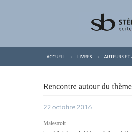
ALLER
.
.
AU
ACCUEIL
LIVRES
AUTEURS ET 
CONTENU
Rencontre autour du thème
22 octobre 2016
Malestroit