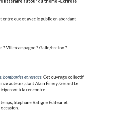
 littéraire autour
du thème «Écrire le
t entre eux et avec le public en abordant
ur ? Ville/campagne ? Gallo/breton ?
s, bombardes et ressacs
. Cet ouvrage collectif
uinze auteurs, dont Alain Émery, Gérard Le
ciperont à la rencontre.
s’temps, Stéphane Batigne Éditeur et
 occasion.