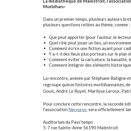
La médiathèque de Malestroit, l’associati
Morbihan»
Dans un premier temps, plusieurs auteurs breto
plusieurs questions reliées au thème, comme :
Que peut apporter (pour l’auteur, le lecteur
Quel rôle peut jouer un lieu, un environnem
Comment écrire une fiction ayant pour cadr
Y a-t-il des lieux plus porteurs sur le plan d
Comment éviter la caricature, la banalité, le
Comment intégrer des éléments historiques
La rencontre, animée par Stéphane Batigne et
regroupe quinze histoires morbihannaises, de 
Gouic, André Le Ruyet, Marilyse Leroux, Patri
Pour conclure cette rencontre, la seconde éd
l’association
Nervures
, sera officiellement l
Auditorium du Pass’temps
5-7 rue Sainte-Anne 56190 Malestroit