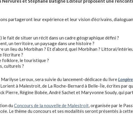
on Nervures et Stéphane Batigne Éditeur proposent une rencontre
ns partageront leur expérience et leur vision d’écrivains, dialoguan
) le fait de situer un récit dans un cadre géographique défini ?
ent, un territoire, un paysage dans une histoire ?
e un lieu du Morbihan ? Et d’abord, quel Morbihan ? Littoral/intérie
e l’écriture ?
 folklore, le touristique ?
, culturels ?
 Marilyse Leroux, sera suivie du lancement-dédicace du livre
Longère
Lorient à Malestroit, de La Roche-Bernard à Belle-Île, écrites par q
ck Pierre, Régine Bobée, André Sachet et Maryvonne Soudy, qui parti
ition du
Concours de la nouvelle de Malestroit
, organisée par le Pas
ancée. Le thème du concours et ses modalités seront présentés à cette