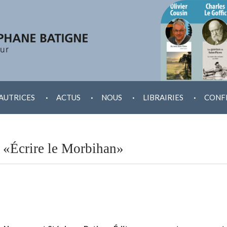
.
.
.
.
AUTRICES
ACTUS
NOUS
LIBRAIRIES
CONF
 «Écrire le Morbihan»