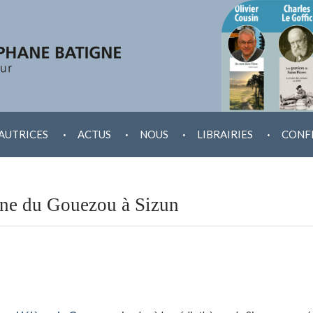
.
.
.
.
AUTRICES
ACTUS
NOUS
LIBRAIRIES
CONF
ène du Gouezou à Sizun