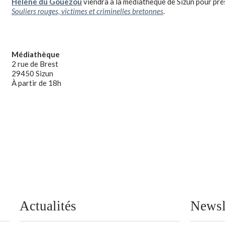
Hélène du Gouezou
viendra à la médiathèque de Sizun pour pré
Souliers rouges, victimes et criminelles bretonnes
.
Médiathèque
2 rue de Brest
29450 Sizun
À partir de 18h
Actualités
Newsl