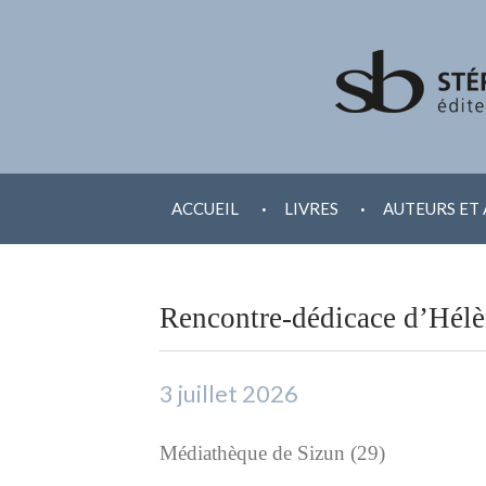
ALLER
.
.
AU
ACCUEIL
LIVRES
AUTEURS ET 
CONTENU
Rencontre-dédicace d’Hél
3 juillet 2026
Médiathèque de Sizun (29)