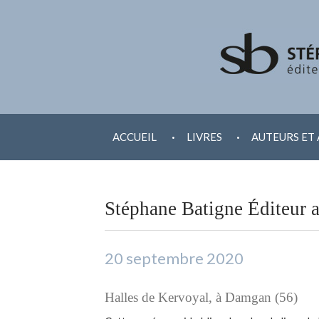
ALLER
.
.
AU
ACCUEIL
LIVRES
AUTEURS ET 
CONTENU
Stéphane Batigne Éditeur 
20 septembre 2020
Halles de Kervoyal, à Damgan (56)