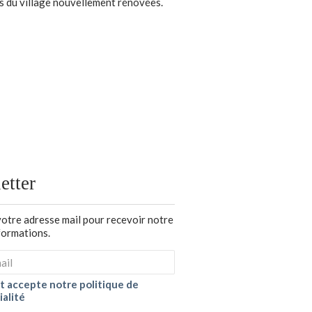
es du village nouvellement rénovées.
etter
votre adresse mail pour recevoir notre
nformations.
 et accepte notre politique de
ialité