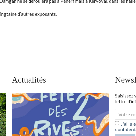
de Damgan ne se déroulera pas à Pénerf mais à Kervoyal, dans les hall
ingtaine d’autres exposants.
Actualités
Newsl
Saisissez 
lettre d’i
J'ai lu
confident