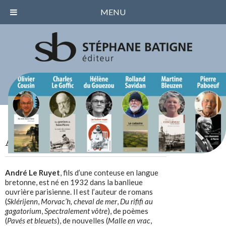
MENU
André Le Ruyet
André Le Ruyet
, fils d’une conteuse en langue
bretonne, est né en 1932 dans la banlieue
ouvrière parisienne. Il est l’auteur de romans
(
Sklérijenn
,
Morvac’h, cheval de mer
,
Du rififi au
gagatorium
,
Spectralement vôtre
), de poèmes
(
Pavés et bleuets
), de nouvelles (
Malle en vrac
,