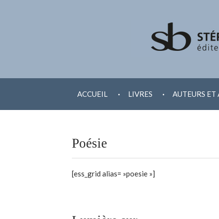
ALLER
.
.
AU
ACCUEIL
LIVRES
AUTEURS ET 
CONTENU
Poésie
[ess_grid alias= »poesie »]