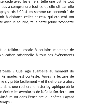
ntercède avec les enfers, telle une pythie tout
t pas à comprendre tout ce qu’elle dit car elle
 campagnards ! C’est en somme un concentré de
ir à distance celles et ceux qui croisent son
tte avec le sourire, telle cette jeune Yvonnette
t le folklore, essaie à certains moments de
xplication rationnelle à tous ces événements
nait-elle ? Quel âge avait-elle au moment de
 Kermadec est contesté. Après la lecture de
 s’y prête facilement – et il s’efforcera alors
era dans une recherche historiographique où le
our écrire les aventures de Naïa la Sorcière, son
 Muséum ou dans l’enceinte du château ayant
 temps ?