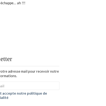
n échappe… ah !!!
etter
votre adresse mail pour recevoir notre
nformations.
 et accepte notre politique de
ialité