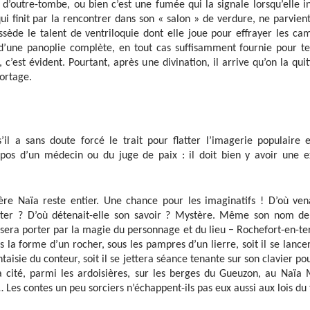
x d’outre-tombe, ou bien c’est une fumée qui la signale lorsqu’elle i
ui finit par la rencontrer dans son « salon » de verdure, ne parvien
ossède le talent de ventriloquie dont elle joue pour effrayer les
 d’une panoplie complète, en tout cas suffisamment fournie pour ten
c’est évident. Pourtant, après une divination, il arrive qu’on la qui
ortage.
 a sans doute forcé le trait pour flatter l’imagerie populaire e
pos d’un médecin ou du juge de paix : il doit bien y avoir une e
ère Naïa reste entier. Une chance pour les imaginatifs ! D’où ve
ister ? D’où détenait-elle son savoir ? Mystère. Même son nom de
sera porter par la magie du personnage et du lieu − Rochefort-en-terre
 la forme d’un rocher, sous les pampres d’un lierre, soit il se lanc
ntaisie du conteur, soit il se jettera séance tenante sur son clavier p
 cité, parmi les ardoisières, sur les berges du Gueuzon, au Naïa
 Les contes un peu sorciers n’échappent-ils pas eux aussi aux lois du