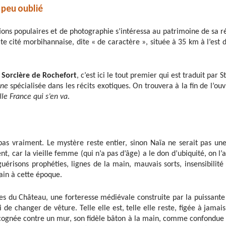
peu oublié
tions populaires et de photographie s’intéressa au patrimoine de sa r
ite cité morbihannaise, dite « de caractère », située à 35 km à l’est 
a Sorcière de Rochefort
, c’est ici le tout premier qui est traduit par
ine
spécialisée dans les récits exotiques. On trouvera à la fin de l’ou
lle France qui s’en va
.
t pas vraiment. Le mystère reste entier, sinon Naïa ne serait pas u
, car la vieille femme (qui n’a pas d’âge) a le don d’ubiquité, on l’a 
guérisons prophéties, lignes de la main, mauvais sorts, insensibilité
rain à cette époque.
ines du Château, une forteresse médiévale construite par la puissante 
ni de changer de vêture. Telle elle est, telle elle reste, figée à jam
ognée contre un mur, son fidèle bâton à la main, comme confondue a