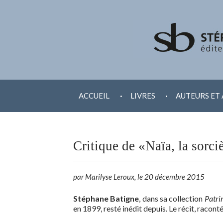
ALLER
.
.
AU
ACCUEIL
LIVRES
AUTEURS ET 
CONTENU
Critique de «Naïa, la sorci
par Marilyse Leroux, le 20 décembre 2015
Stéphane Batigne
, dans sa collection
Patri
en 1899, resté inédit depuis. Le récit, racon