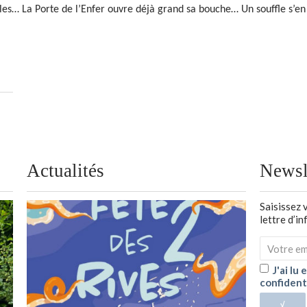
lles… La Porte de l’Enfer ouvre déjà grand sa bouche… Un souffle s’e
Actualités
Newsl
Saisissez 
lettre d’i
J'ai lu
confident
√