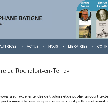
.
.
.
.
AUTRICES
ACTUS
NOUS
LIBRAIRIES
CONF
ère de Rochefort-en-Terre»
moine
, a eu l’excellente idée de traduire et de publier un court tex
té par Géniaux à la première personne dans un style fluide et vivan