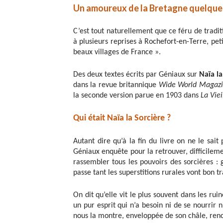
Un amoureux de la Bretagne quelque 
C’est tout naturellement que ce féru de tradi
à plusieurs reprises à Rochefort-en-Terre, pet
beaux villages de France ».
Des deux textes écrits par Géniaux sur
Naïa l
dans la revue britannique
Wide World Magaz
la seconde version parue en 1903 dans
La Viei
Qui était Naïa la Sorcière ?
Autant dire qu’à la fin du livre on ne le sai
Géniaux enquête pour la retrouver, difficilement
rassembler tous les pouvoirs des sorcières : 
passe tant les superstitions rurales vont bon t
On dit qu’elle vit le plus souvent dans les ru
un pur esprit qui n’a besoin ni de se nourrir 
nous la montre, enveloppée de son châle, renc