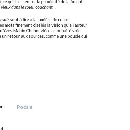
e qu’il ressent et la proximité de la fin qui
 vieux dans le soleil couchant…
 soir
sont à lire à la lumière de cette
es mots finement ciselés la vision qu’a l’auteur
e qu’Yves Mabin Chennevière a souhaité voir
me un retour aux sources, comme une boucle qui
r,
Poésie
-4