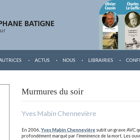
.
.
.
.
AUTRICES
ACTUS
NOUS
LIBRAIRIES
CONF
Murmures du soir
Yves Mabin Chennevière
En 2006,
Yves Mabin Chennevière
subit un grave AVC qu
profondément marqué par l’imminence de la mort. Les ouvra