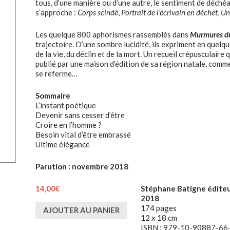
tous, d’une manière ou d’une autre, le sentiment de déchéanc
s’approche :
Corps scindé
,
Portrait de l’écrivain en déchet
,
Un
Les quelque 800 aphorismes rassemblés dans
Murmures du
trajectoire. D’une sombre lucidité, ils expriment en quelqu
de la vie, du déclin et de la mort. Un recueil crépusculair
publié par une maison d’édition de sa région natale, com
se referme…
Sommaire
L’instant poétique
Devenir sans cesser d’être
Croire en l’homme ?
Besoin vital d’être embrassé
Ultime élégance
Parution : novembre 2018
14,00
€
Stéphane Batigne éditeu
2018
174 pages
AJOUTER AU PANIER
12 x 18 cm
ISBN : 979-10-90887-66