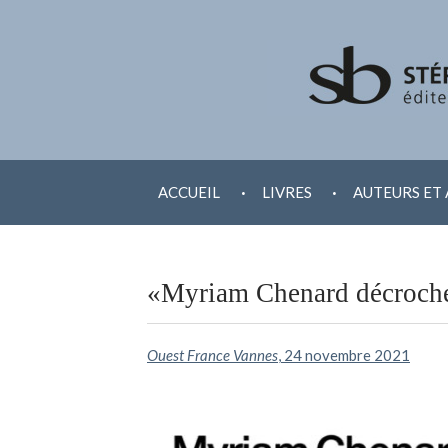
ALLER
.
.
AU
ACCUEIL
LIVRES
AUTEURS ET 
CONTENU
«Myriam Chenard décroche 
Ouest France Vannes
, 24 novembre 2021