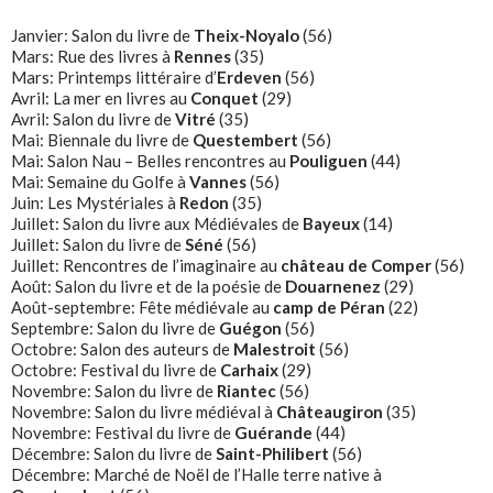
Janvier: Salon du livre de
T
heix-Noyalo
(56)
Mars: Rue des livres à
Rennes
(35)
Mars: Printemps littéraire d’
Erdeve
n
(56)
Avril: La mer en livres au
Conquet
(29)
Avril: Salon du livre de
Vitré
(35)
Mai: Biennale du livre de
Questembert
(56)
Mai: Salon Nau – Belles rencontres au
Pouliguen
(44)
Mai: Semaine du Golfe à
Vannes
(56)
Juin: Les Mystériales à
Redon
(35)
Juillet: Salon du livre aux Médiévales de
Bayeux
(14)
Juillet: Salon du livre de
Séné
(56)
Juillet: Rencontres de l’imaginaire au
château de Comper
(56)
Août: Salon du livre et de la poésie de
Douarnenez
(29)
Août-septembre: Fête médiévale au
camp de Péran
(22)
Septembre: Salon du livre de
Guégon
(56)
Octobre: Salon des auteurs de
Malestroit
(56)
Octobre: Festival du livre de
Carhaix
(29)
Novembre: Salon du livre de
Riantec
(56)
Novembre: Salon du livre médiéval à
Châteaugiron
(35)
Novembre: Festival du livre de
Guérande
(44)
Décembre: Salon du livre de
Saint-Philibert
(56)
Décembre: Marché de Noël de l’Halle terre native à