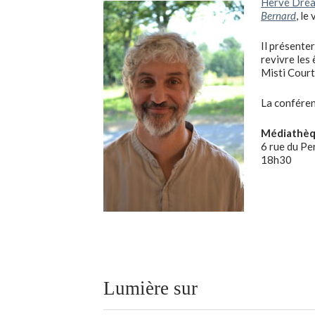
Hervé Dré
Bernard
, le
Il présenter
revivre les
Misti Courti
La conférenc
Médiathèq
6 rue du P
18h30
Lumière sur