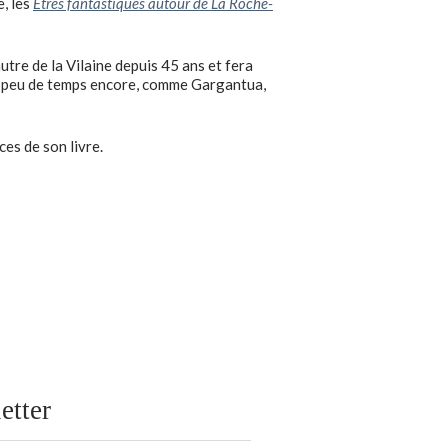
e, les
Êtres fantastiques autour de La Roche-
utre de la Vilaine depuis 45 ans et fera
y a peu de temps encore, comme Gargantua,
ces de son livre.
etter