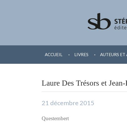
ALLER
.
.
AU
ACCUEIL
LIVRES
AUTEURS ET 
CONTENU
Laure Des Trésors et Jean-
21 décembre 2015
Questembert