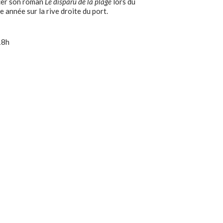
acer son roman
Le disparu de la plage
lors du
e année sur la rive droite du port.
18h