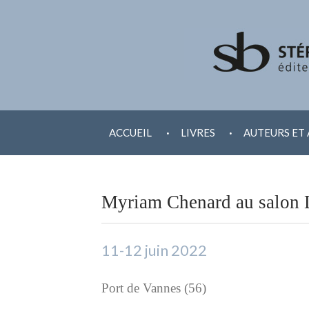
ALLER
.
.
AU
ACCUEIL
LIVRES
AUTEURS ET 
CONTENU
Myriam Chenard au salon 
11-12 juin 2022
Port de Vannes (56)