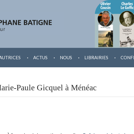
.
.
.
.
AUTRICES
ACTUS
NOUS
LIBRAIRIES
CONF
arie-Paule Gicquel à Ménéac