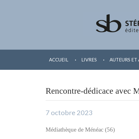
ALLER
.
.
AU
ACCUEIL
LIVRES
AUTEURS ET 
CONTENU
Rencontre-dédicace avec M
7 octobre 2023
Médiathèque de Ménéac (56)