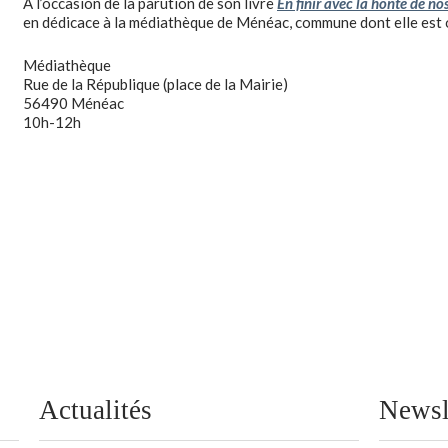
À l’occasion de la parution de son livre
En finir avec la honte de n
en dédicace à la médiathèque de Ménéac, commune dont elle est o
Médiathèque
Rue de la République (place de la Mairie)
56490 Ménéac
10h-12h
Actualités
Newsl