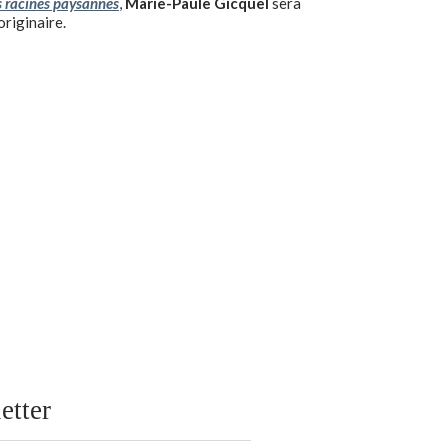
os racines paysannes
,
Marie-Paule Gicquel
sera
riginaire.
etter