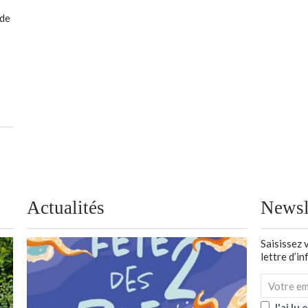
 de
s
Actualités
Newsl
Saisissez 
lettre d’i
J'ai lu