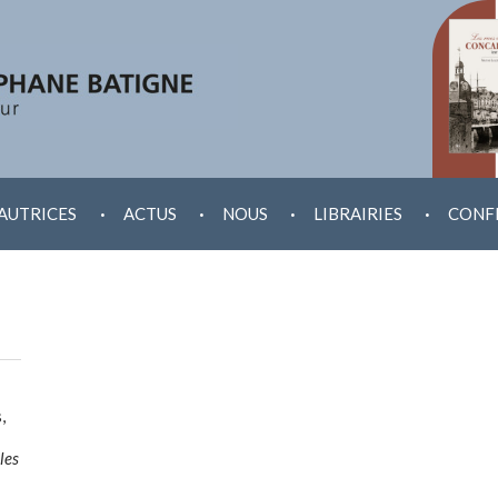
.
.
.
.
AUTRICES
ACTUS
NOUS
LIBRAIRIES
CONF
,
les