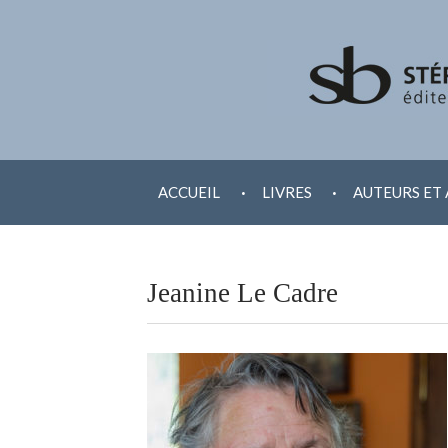
ALLER
.
.
AU
ACCUEIL
LIVRES
AUTEURS ET 
CONTENU
Jeanine Le Cadre