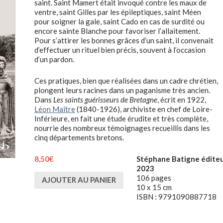
saint. Saint Mamert était invoqué contre les maux de
ventre, saint Gilles par les épileptiques, saint Méen
pour soigner la gale, saint Cado en cas de surdité ou
encore sainte Blanche pour favoriser l’allaitement.
Pour s’attirer les bonnes grâces d’un saint, il convenait
d’effectuer un rituel bien précis, souvent à l’occasion
d’un pardon.
Ces pratiques, bien que réalisées dans un cadre chrétien,
plongent leurs racines dans un paganisme très ancien.
Dans
Les saints guérisseurs de Bretagne
, écrit en 1922,
Léon Maître
(1840-1926), archiviste en chef de Loire-
Inférieure, en fait une étude érudite et très complète,
nourrie des nombreux témoignages recueillis dans les
cinq départements bretons.
8,50
€
Stéphane Batigne éditeu
2023
106 pages
AJOUTER AU PANIER
10 x 15 cm
ISBN : 9791090887718