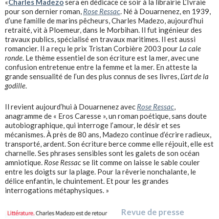
«
Charles Madezo
sera en dédicace ce soir à la librairie L’Ivraie
pour son dernier roman,
Rose Ressac
. Né à Douarnenez, en 1939,
d’une famille de marins pêcheurs, Charles Madezo, aujourd’hui
retraité, vit à Ploemeur, dans le Morbihan. Il fut ingénieur des
travaux publics, spécialisé en travaux maritimes. Il est aussi
romancier. Il a reçu le prix Tristan Corbière 2003 pour
La cale
ronde
. Le thème essentiel de son écriture est la mer, avec une
confusion entretenue entre la femme et la mer. En atteste la
grande sensualité de l’un des plus connus de ses livres,
L’art de la
godille
.
Il revient aujourd’hui à Douarnenez avec
Rose Ressac
,
anagramme de « Eros Caresse », un roman poétique, sans doute
autobiographique, qui interroge l’amour, le désir et ses
mécanismes. À près de 80 ans, Madezo continue d’écrire radieux,
transporté, ardent. Son écriture berce comme elle réjouit, elle est
charnelle. Ses phrases sensibles sont les galets de son océan
amniotique.
Rose Ressac
se lit comme on laisse le sable couler
entre les doigts sur la plage. Pour la rêverie nonchalante, le
délice enfantin, le chuintement. Et pour les grandes
interrogations métaphysiques. »
Revue de presse