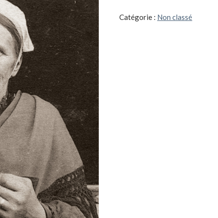
aboyeuses
de
Catégorie :
Non classé
Josselin