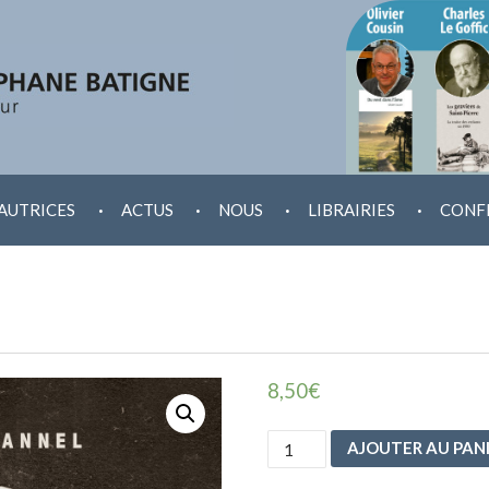
.
.
.
.
AUTRICES
ACTUS
NOUS
LIBRAIRIES
CONF
8,50
€
quantité
AJOUTER AU PAN
de
Les