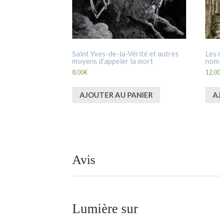
Saint Yves-de-la-Vérité et autres
Les 
moyens d’appeler la mort
nom,
8,00
€
12,0
AJOUTER AU PANIER
A
Avis
Lumière sur