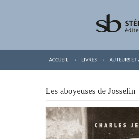
ALLER
.
.
AU
ACCUEIL
LIVRES
AUTEURS ET 
CONTENU
Les aboyeuses de Josselin