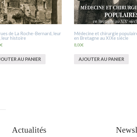
rues de La Roche-Bernard, leur
Médecine et chirurgie populair
 leur histoire
en Bretagne au XIXe siècle
0
€
8,00
€
JOUTER AU PANIER
AJOUTER AU PANIER
Actualités
Newsl