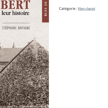
rues
de
Catégorie :
Non classé
Questembert,
leur
nom,
leur
histoire