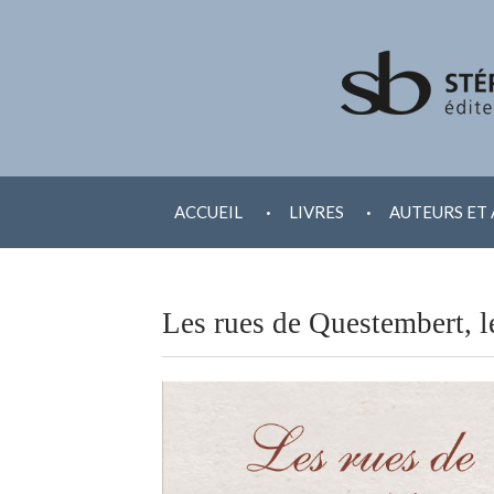
ALLER
.
.
AU
ACCUEIL
LIVRES
AUTEURS ET 
CONTENU
Les rues de Questembert, le