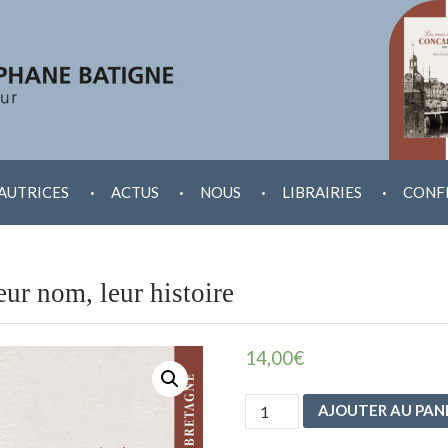
.
.
.
.
AUTRICES
ACTUS
NOUS
LIBRAIRIES
CONF
ur nom, leur histoire
14,00
€
quantité
AJOUTER AU PAN
de
Les