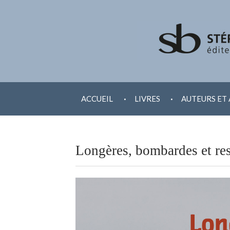
ALLER
.
.
AU
ACCUEIL
LIVRES
AUTEURS ET 
CONTENU
Longères, bombardes et re