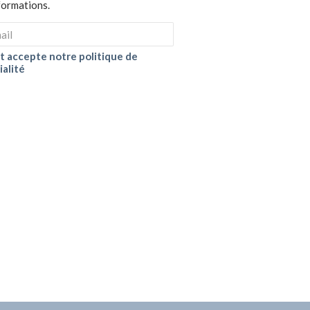
nformations.
 et accepte notre politique de
ialité