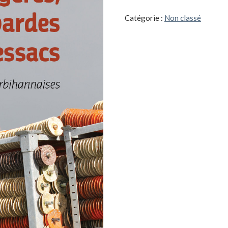
bombardes
et
Catégorie :
Non classé
ressacs