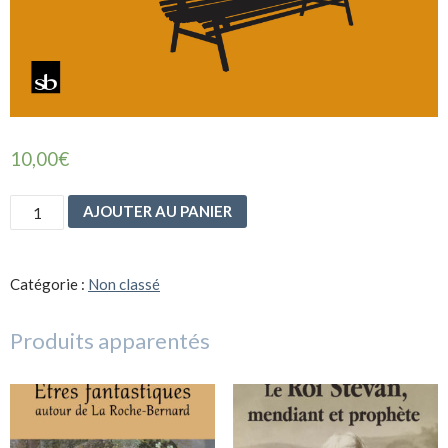
10,00
€
quantité
AJOUTER AU PANIER
de
Poèmes
sans
titre
Catégorie :
Non classé
de
transport
Produits apparentés