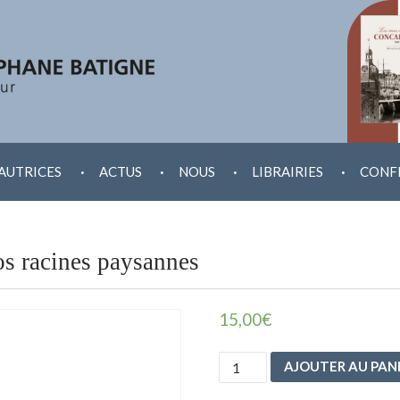
.
.
.
.
AUTRICES
ACTUS
NOUS
LIBRAIRIES
CONF
nos racines paysannes
15,00
€
quantité
AJOUTER AU PAN
de
En