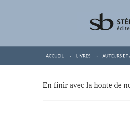
ALLER
.
.
AU
ACCUEIL
LIVRES
AUTEURS ET 
CONTENU
En finir avec la honte de 