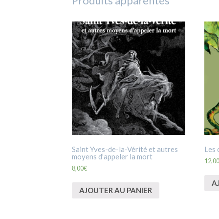
Produits apparentés
Saint Yves-de-la-Vérité et autres
Les 
moyens d’appeler la mort
12,0
8,00
€
A
AJOUTER AU PANIER