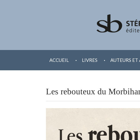
ALLER
.
.
AU
ACCUEIL
LIVRES
AUTEURS ET 
CONTENU
Les rebouteux du Morbiha