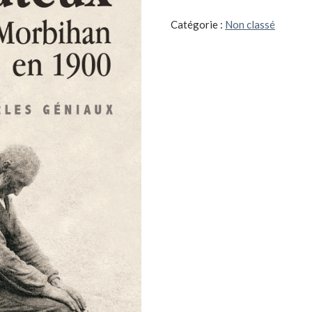
rebouteux
du
Catégorie :
Non classé
Morbihan
en
1900