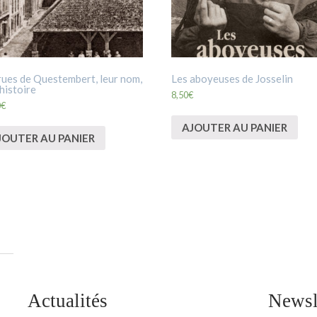
rues de Questembert, leur nom,
Les aboyeuses de Josselin
 histoire
8,50
€
0
€
AJOUTER AU PANIER
JOUTER AU PANIER
Actualités
Newsl