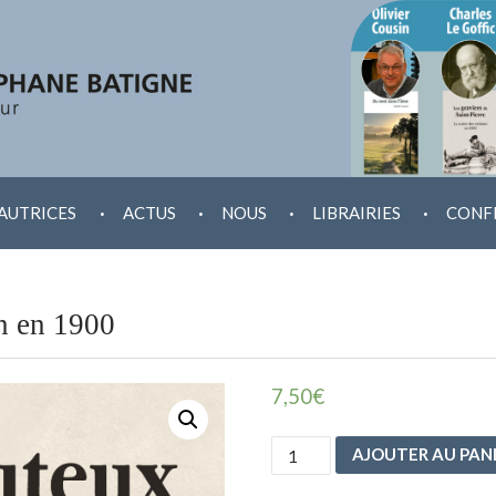
.
.
.
.
AUTRICES
ACTUS
NOUS
LIBRAIRIES
CONF
n en 1900
7,50
€
quantité
AJOUTER AU PAN
de
Les