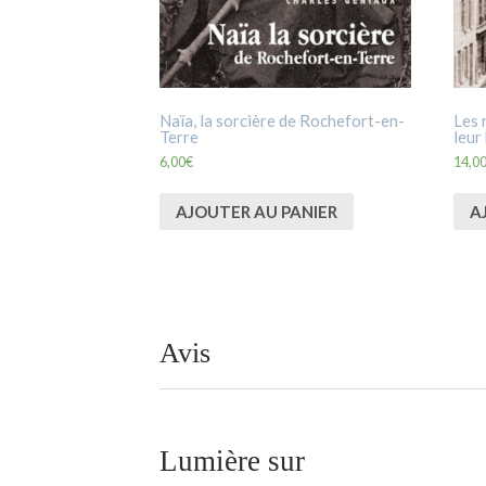
Naïa, la sorcière de Rochefort-en-
Les 
Terre
leur
6,00
€
14,0
AJOUTER AU PANIER
A
Avis
Lumière sur