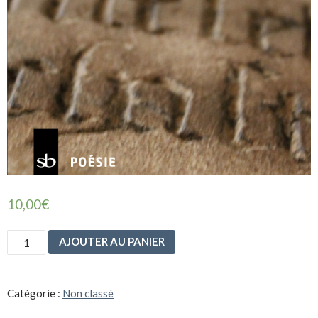
10,00
€
quantité
AJOUTER AU PANIER
de
Figures
libres
Catégorie :
Non classé