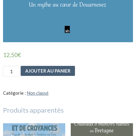
12,50
€
quantité
AJOUTER AU PANIER
de
La
cale
ronde
Catégorie :
Non classé
Produits apparentés