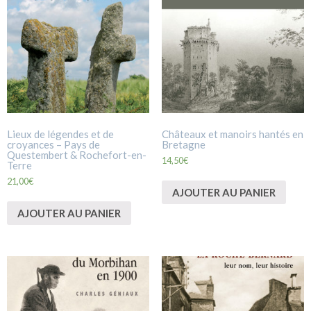
Lieux de légendes et de
Châteaux et manoirs hantés en
croyances – Pays de
Bretagne
Questembert & Rochefort-en-
14,50
€
Terre
21,00
€
AJOUTER AU PANIER
AJOUTER AU PANIER