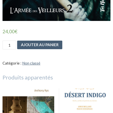
24,00
€
quantité
AJOUTER AU PANIER
de
Les
Forêts
combattantes
Catégorie :
Non classé
Produits apparentés