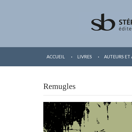
ALLER
.
.
AU
ACCUEIL
LIVRES
AUTEURS ET 
CONTENU
Remugles