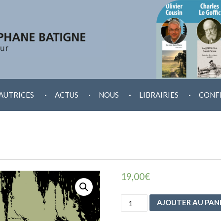
.
.
.
.
AUTRICES
ACTUS
NOUS
LIBRAIRIES
CONF
19,00
€
quantité
AJOUTER AU PAN
de
Remugles