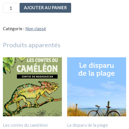
quantité
AJOUTER AU PANIER
de
Carte
postale
Sophie
Catégorie :
Non classé
Guillemin
/
Olivier
Produits apparentés
Cousin
1
Les contes du caméléon
Le disparu de la plage